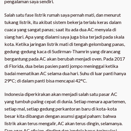
pengalaman saya sendiri.
Salah satu fase listrik rumah saya pernah mati, dan menurut
tukang listrik, itu akibat sistem bekerja terlalu keras dalam
cuaca yang sangat panas; saat itu ada dua AC menyala di
siang hari. Apa yang dialami saya juga bisa terjadi pada skala
kota. Ketika jaringan listrik mati di tengah gelombang panas,
gedung-gedung kaca di Sudirman-Thamrin yang dirancang
bergantung pada AC akan berubah menjadi oven. Pada 2017
di Florida, dua belas pasien panti jompo meninggal ketika
badai mematikan AC selama dua hari. Suhu di luar panti hanya
29°C; di dalam panti bisa mencapai 42°C.
Indonesia diperkirakan akan menjadi salah satu pasar AC
yang tumbuh paling cepat di dunia. Setiap menara apartemen,
setiap mal, setiap gedung perkantoran baru di kota-kota
besar kita dibangun dengan asumsi gagal paham: bahwa
listrik akan terus mengalir, AC akan terus dingin, selamanya.
Dan agar AC efisien, dinding dan jendela harus terinsulasi