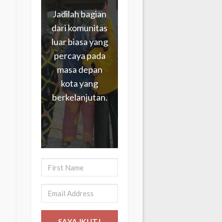
Jadilah bagian
dari komunitas
luar biasa yang
percaya pada
masa depan
kota yang
berkelanjutan.
SAYA IKUT!