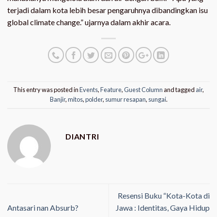
terjadi dalam kota lebih besar pengaruhnya dibandingkan isu
global climate change.” ujarnya dalam akhir acara.
This entry was posted in
Events
,
Feature
,
Guest Column
and tagged
air
,
Banjir
,
mitos
,
polder
,
sumur resapan
,
sungai
.
DIANTRI
Resensi Buku “Kota-Kota di
Antasari nan Absurb?
Jawa : Identitas, Gaya Hidup