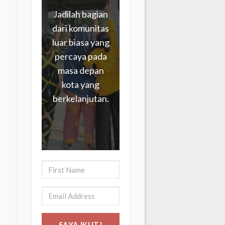
Jadilah bagian
dari komunitas
luar biasa yang
percaya pada
masa depan
kota yang
berkelanjutan.
SAYA IKUT!