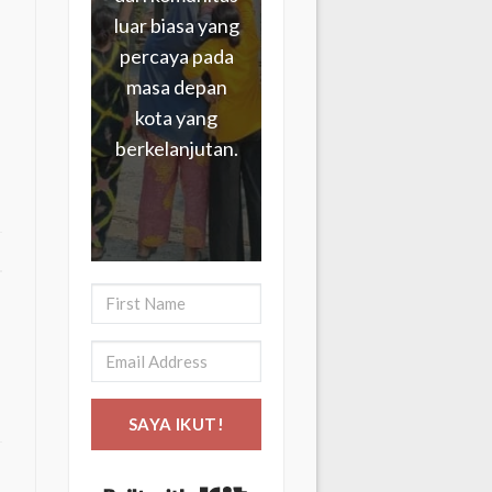
luar biasa yang
percaya pada
masa depan
kota yang
berkelanjutan.
SAYA IKUT!
Built with Kit