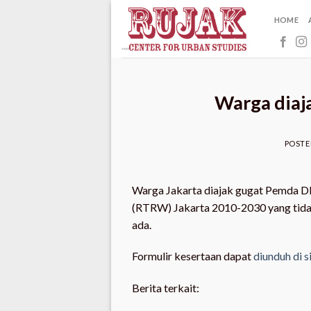
Skip
HOME
to
content
Warga diaj
POST
Warga Jakarta diajak gugat Pemda D
(RTRW) Jakarta 2010-2030 yang tida
ada.
Formulir kesertaan dapat
diunduh di s
Berita terkait: