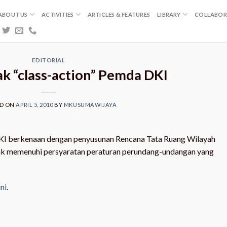
ABOUT US
ACTIVITIES
ARTICLES & FEATURES
LIBRARY
COLLABOR
EDITORIAL
ak “class-action” Pemda DKI
ED ON
APRIL 5, 2010
BY
MKUSUMAWIJAYA
KI berkenaan dengan penyusunan Rencana Tata Ruang Wilayah
k memenuhi persyaratan peraturan perundang-undangan yang
ini
.