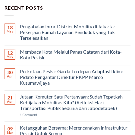
RECENT POSTS
Pengabaian Intra-District Mobility di Jakarta:
18
May
Pekerjaan Rumah Layanan Penduduk yang Tak
Terselesaikan
Membaca Kota Melalui Panas Catatan dari Kota-
12
May
Kota Pesisir
Perkotaan Pesisir Garda Terdepan Adaptasi Iklim:
30
Apr
Pidato Pengantar Direktur PKPP Marco
Kusumawijaya
Jutaan Komuter, Satu Pertanyaan: Sudah Tepatkah
21
Apr
Kebijakan Mobilitas Kita? (Refleksi Hari
Transportasi Publik Sedunia dari Jabodetabek)
1
Comment
Ketangguhan Bersama: Merencanakan Infrastruktur
09
Mar
Pesisir Untuk Semua