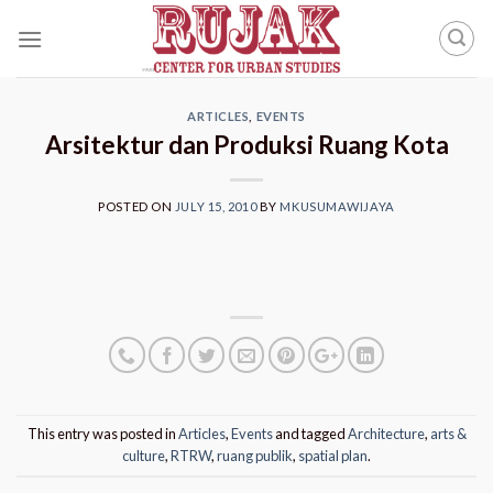
Skip
to
content
ARTICLES
,
EVENTS
Arsitektur dan Produksi Ruang Kota
POSTED ON
JULY 15, 2010
BY
MKUSUMAWIJAYA
This entry was posted in
Articles
,
Events
and tagged
Architecture
,
arts &
culture
,
RTRW
,
ruang publik
,
spatial plan
.