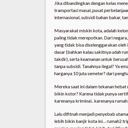
Jika dibandingkan dengan kelas menen
transportasi masal, pusat perbelanja
internasional, subsidi bahan bakar, tam
Masyarakat miskin kota, adalah kelom
paling tidak merepotkan. Dari negara
yang tidak bisa diselenggarakan oleh 
dasar (bahkan kalau sakitnya udah ru
takdir), serta keamanan untuk berusa
tanpa subsidi. Tanahnya ilegal? Ya em
harganya 10 juta semeter? dari pengha
Mereka saat ini dalam tekanan hebat u
bikin kotor? Karena tidak punya sertif
karenanya kriminal.. karenanya rumah
Lalu difitnah menjadi penyebab utama
lebih bikin banjir kota ini… rumah2 t