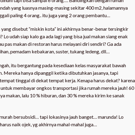
 dihuni tapi bisa sampai 6 orang…. Bandingkan dengan rumah
k indah yang luasnya masing-masing sekitar 400 m2, halamannya
ggali paling 4 orang.. itu juga yang 2 orang pembantu…
ang disebut “miskin kota” ini akhirnya benar-benar tersingkir
i? Lo udah siap kalo ga ada lagi yang bisa jual makan siang enak
au pas makan di restoran harus melayani diri sendiri? Ga ada
ihan, pemadam kebakaran, suster, tukang ledeng, dll…
gah, itu bergantung pada kesediaan kelas masyarakat bawah
. Mereka hanya dipanggil ketika dibutuhkan jasanya, tapi
tempat tinggal di dekat tempat kerja. Kenapa harus dekat? karena
p untuk membayar ongkos transportasi jika rumah mereka jauh! 60
a makan, lalu 10 % hiburan, dan 30 % mereka kirim ke sanak
 murah bersubsidi… tapi lokasinya jauh banget… marunda! Lo
harus naik ojek, yg akhirnya mahal-mahal juga…