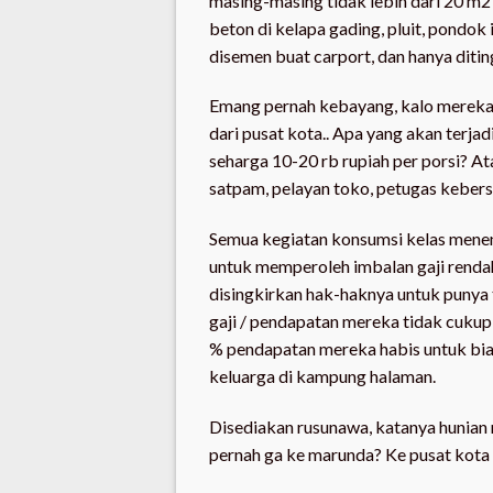
masing-masing tidak lebih dari 20 m2
beton di kelapa gading, pluit, pondo
disemen buat carport, dan hanya ditin
Emang pernah kebayang, kalo mereka y
dari pusat kota.. Apa yang akan terjad
seharga 10-20 rb rupiah per porsi? At
satpam, pelayan toko, petugas kebers
Semua kegiatan konsumsi kelas menen
untuk memperoleh imbalan gaji rendah
disingkirkan hak-haknya untuk punya 
gaji / pendapatan mereka tidak cuku
% pendapatan mereka habis untuk biay
keluarga di kampung halaman.
Disediakan rusunawa, katanya hunian
pernah ga ke marunda? Ke pusat kota 