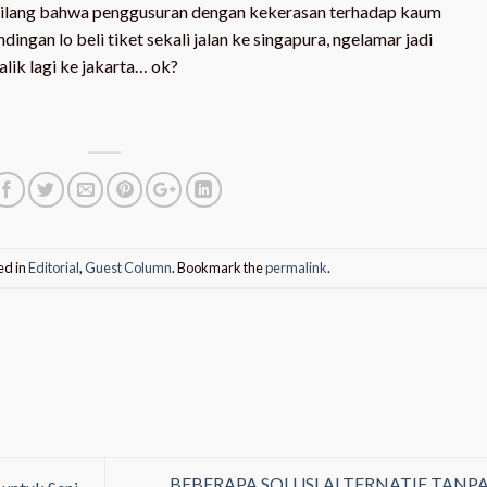
 bilang bahwa penggusuran dengan kekerasan terhadap kaum
dingan lo beli tiket sekali jalan ke singapura, ngelamar jadi
lik lagi ke jakarta… ok?
ed in
Editorial
,
Guest Column
. Bookmark the
permalink
.
BEBERAPA SOLUSI ALTERNATIF TANP