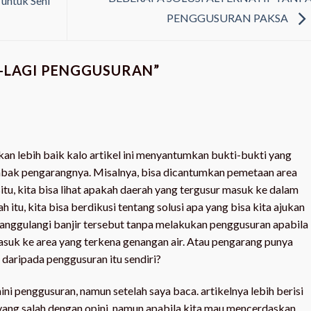
untuk Seni
PENGGUSURAN PAKSA
I-LAGI PENGGUSURAN
”
an lebih baik kalo artikel ini menyantumkan bukti-bukti yang
ak pengarangnya. Misalnya, bisa dicantumkan pemetaan area
 situ, kita bisa lihat apakah daerah yang tergusur masuk ke dalam
 itu, kita bisa berdikusi tentang solusi apa yang bisa kita ajukan
anggulangi banjir tersebut tanpa melakukan penggusuran apabila
suk ke area yang terkena genangan air. Atau pengarang punya
k daripada penggusuran itu sendiri?
ni penggusuran, namun setelah saya baca. artikelnya lebih berisi
 yang salah dengan opini, namun apabila kita mau mencerdaskan