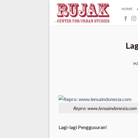
Skip
HOME
to
content
Lag
P
Repro: www.lensaindonesia.com
Lagi-lagi Penggusuran!