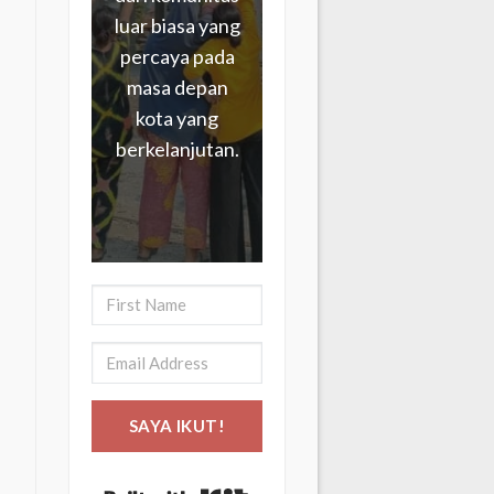
luar biasa yang
percaya pada
masa depan
kota yang
berkelanjutan.
SAYA IKUT!
Built with Kit