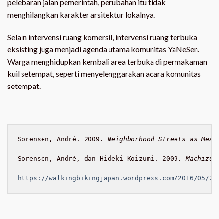
pelebaran jalan pemerintah, perubahan itu tidak
menghilangkan karakter arsitektur lokalnya.
Selain intervensi ruang komersil, intervensi ruang terbuka
eksisting juga menjadi agenda utama komunitas YaNeSen.
Warga menghidupkan kembali area terbuka di permakaman
kuil setempat, seperti menyelenggarakan acara komunitas
setempat.
Sorensen, André. 2009. 
Neighborhood Streets as Mean
Sorensen, André, dan Hideki Koizumi. 2009. 
Machizuk
https://walkingbikingjapan.wordpress.com/2016/05/20