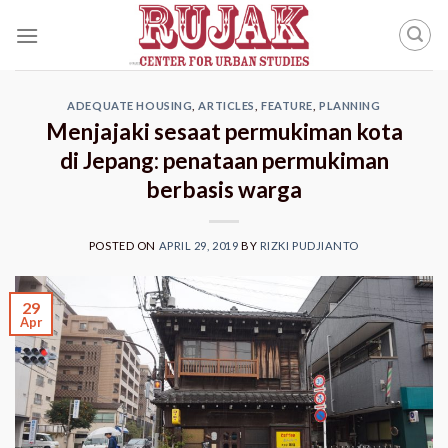
Skip
to
content
ADEQUATE HOUSING
,
ARTICLES
,
FEATURE
,
PLANNING
Menjajaki sesaat permukiman kota
di Jepang: penataan permukiman
berbasis warga
POSTED ON
APRIL 29, 2019
BY
RIZKI PUDJIANTO
29
Apr