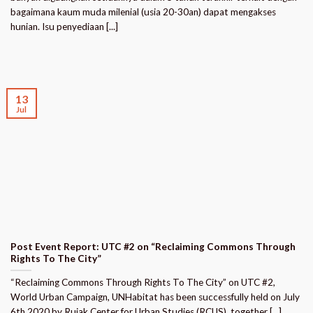
bagaimana kaum muda milenial (usia 20-30an) dapat mengakses
hunian. Isu penyediaan [...]
13
Jul
Post Event Report: UTC #2 on “Reclaiming Commons Through
Rights To The City”
“Reclaiming Commons Through Rights To The City” on UTC #2,
World Urban Campaign, UNHabitat has been successfully held on July
6th 2020 by Rujak Center for Urban Studies (RCUS), together [...]